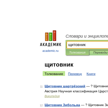
Словари и энциклоп
academic.ru
Толкования
Переводы
щитовник
Толкование
Перевод
Книги
Щитовник шартрёзский
— ? Щитовник
11
Австрия Научная классификация Царст
Википедия
Щитовник Зибольда
— ? Щитовник З
12