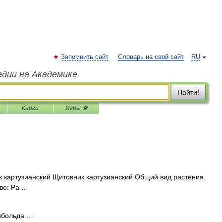
Запомнить сайт
Словарь на свой сайт
RU
едии на Академике
Найти!
Книги
Игры ⚽
 картузианский Щитовник картузианский Общий вид растения.
во: Ра …
ибольда …