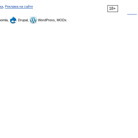
ка
,
Реклама на сайте
18+
omla,
Drupal,
WordPress, MODx.