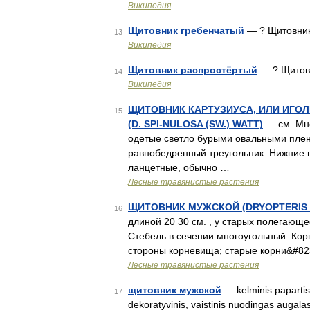
Википедия
Щитовник гребенчатый
— ? Щитовник
13
Википедия
Щитовник распростёртый
— ? Щитов
14
Википедия
ЩИТОВНИК КАРТУЗИУСА, ИЛИ ИГОЛЬЧ
15
(D. SPI-NULOSA (SW.) WATT)
— см. Мно
одетые светло бурыми овальными плен
равнобедренный треугольник. Нижние п
ланцетные, обычно …
Лесные травянистые растения
ЩИТОВНИК МУЖСКОЙ (DRYOPTERIS FI
16
длиной 20 30 см. , у старых полегающ
Стебель в сечении многоугольный. Кор
стороны корневища; старые корни&#82
Лесные травянистые растения
щитовник мужской
— kelminis papartis 
17
dekoratyvinis, vaistinis nuodingas augalas 